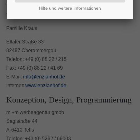
Impressum
Hilfe und weitere Informationen
Verantwortlich für den Inhalt
Familie Kraus
Ettaler Straße 33
82487 Oberammergau
Telefon: +49 (0) 88 22 / 215
Fax: +49 (0) 88 22 / 41 69
E-Mail:
info@enzianhof.de
Internet:
www.enzianhof.de
Konzeption, Design, Programmierung
m +m werbeagentur gmbh
Saglstraße 44
A-6410 Telfs
Telefon: +43 (0) 5262 / 66003